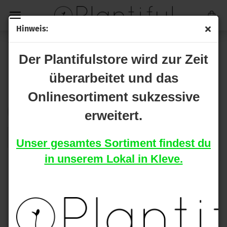
Hinweis:
SUBSTRATE
Der Plantifulstore wird zur Zeit
überarbeitet und das
Onlinesortiment sukzessive
Sortieren nach
pro Seite
Sortieren nach
16 pro Seite
erweitert.
1
Unser gesamtes Sortiment findest du
in unserem Lokal in Kleve.