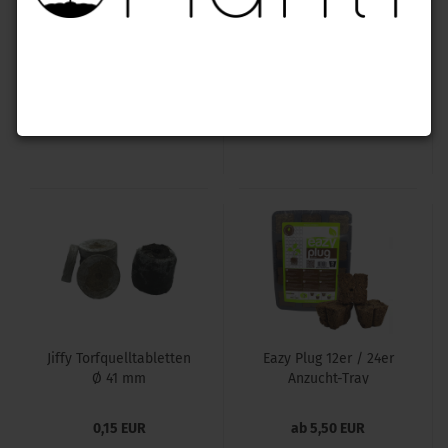
BioBizz Light-Mix 20 L
BioBizz All-Mix 20 L
9,99 EUR
10,99 EUR
0,50 EUR pro L
0,55 EUR pro L
Jiffy Torfquelltabletten
Eazy Plug 12er / 24er
Ø 41 mm
Anzucht-Tray
0,15 EUR
ab 5,50 EUR