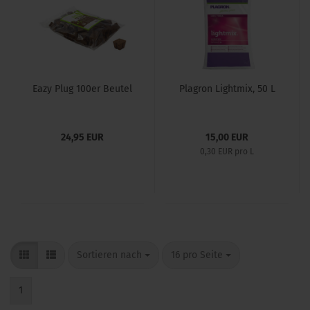
Eazy Plug 100er Beutel
Plagron Lightmix, 50 L
24,95 EUR
15,00 EUR
0,30 EUR pro L
Sortieren nach
pro Seite
Sortieren nach
16 pro Seite
1