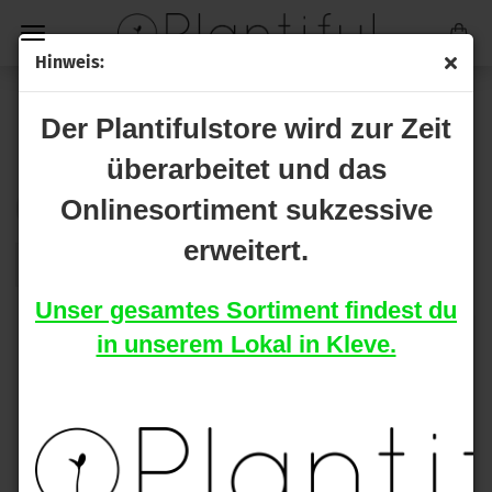
Hinweis:
HACKBRETTER
Der Plantifulstore wird zur Zeit
überarbeitet und das
Onlinesortiment sukzessive
Sortieren nach
pro Seite
Sortieren nach
16 pro Seite
erweitert.
1
Unser gesamtes Sortiment findest du
in unserem Lokal in Kleve.
Black Leaf Weedboard
Black Leaf Weedboard