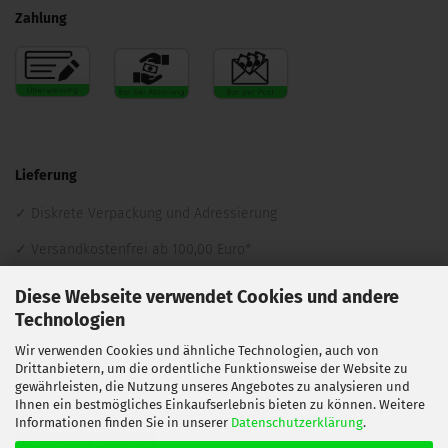
Zahlung
Lieferung
Diskrete Verpackung und Adressierung
Versandkostenfrei ab 100,00 Euro*
Lieferung per DHL, Hermes oder DPD
Diese Webseite verwendet Cookies und andere
Technologien
* innerhalb Deutschlands mit Standardversand und mit
Wir verwenden Cookies und ähnliche Technologien, auch von
Ausnahme von Sperrgut sowie Substraten in Säcken (Erde, Kokos,
Drittanbietern, um die ordentliche Funktionsweise der Website zu
Perlite, etc.)
gewährleisten, die Nutzung unseres Angebotes zu analysieren und
Ihnen ein bestmögliches Einkaufserlebnis bieten zu können. Weitere
Informationen finden Sie in unserer
Datenschutzerklärung
.
Vertrag widerrufen