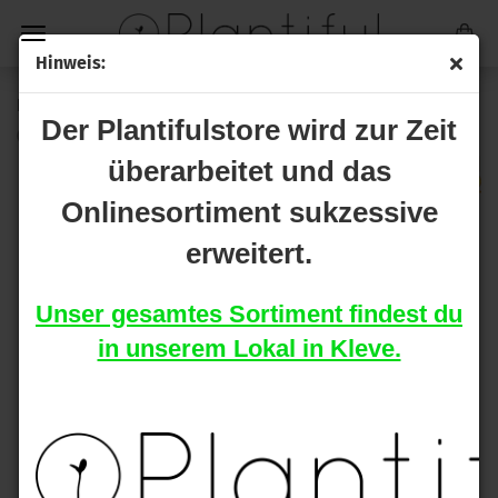
Hinweis:
Ferro Blüte Erde / Hydro A&B je 1 L
Der Plantifulstore wird zur Zeit
(Art.Nr.:
1-243-3-1
)
überarbeitet und das
Onlinesortiment sukzessive
erweitert.
Unser gesamtes Sortiment findest du
in unserem Lokal in Kleve.