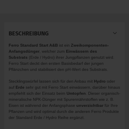
BESCHREIBUNG
Ferro Standard Start A&B
ist ein
Zweikomponenten-
Anfangsdünger
, welcher zum
Einwässern des
Substrats
(Erde / Hydro) ihrer Jungpflanzen genutzt wird.
Ferro Start deckt den ersten Basisbedarf der jungen
Pflänzchen und stabilisiert den pH-Wert des Substrats.
Stecklingswürfel lassen sich für den Anbau mit
Hydro
oder
auf
Erde
sehr gut mit Ferro Start einwässern, darüber hinaus
empfiehlt sich der Einsatz beim
Umtopfen
. Dieser organisch-
mineralische NPK-Dünger mit Spurennährstoffen wie z. B.
Eisen ist während der Anfangsphase
unverzichtbar
für Ihre
Pflanzen und wird optimal durch die anderen Ferro Produkte
der Standard Erde / Hydro Reihe ergänzt.