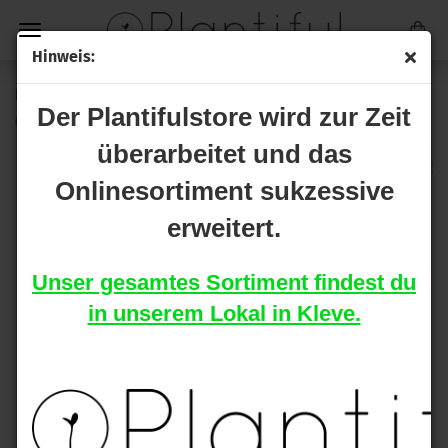
Hinweis:
Ferro Start Erde / Hydro A&B je 1 L
Der Plantifulstore wird zur Zeit
(Art.Nr.:
2-243-1
)
überarbeitet und das
Onlinesortiment sukzessive
erweitert.
Unser gesamtes Sortiment findest du
in unserem Lokal in Kleve.