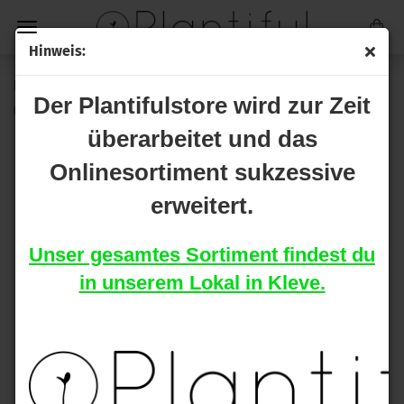
Hinweis:
Heisenberg Pollenmaschine 500 mit Netzteil
Der Plantifulstore wird zur Zeit
(Art.Nr.:
1-213-2
)
überarbeitet und das
Onlinesortiment sukzessive
erweitert.
Unser gesamtes Sortiment findest du
in unserem Lokal in Kleve.