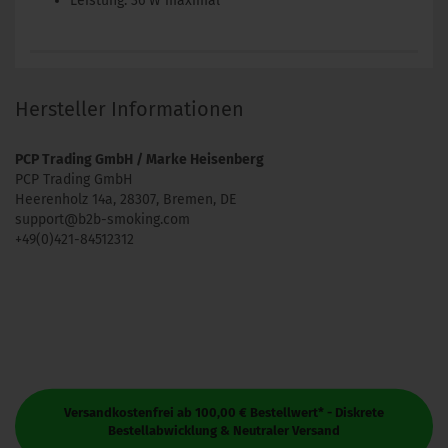
Leistung: 36 W maximal
Hersteller Informationen
PCP Trading GmbH / Marke Heisenberg
PCP Trading GmbH
Heerenholz 14a, 28307, Bremen, DE
support@b2b-smoking.com
+49(0)421-84512312
Versandkostenfrei ab 100,00 € Bestellwert* - Diskrete
Bestellabwicklung & Neutraler Versand