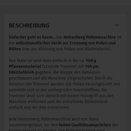
BESCHREIBUNG
Einfacher geht es kaum...
Die
Heisenberg Pollenmaschine
ist
ein
vollautomatisches Gerät zur Trennung von Pollen und
Blüten
bzw. zur Ablösung von Pollen von Blattmaterial.
Das Material wird dazu einfach in die ca.
500 g
Pflanzenmaterial
fassende Trommel mit
150 µm
Edelstahlsieb
gegeben, die Klappe des Gehäuses
geschlossen und die Maschine eingeschaltet. Durch die
Rotation der Trommel werden die Pollen herausgesiebt und
sammeln sich in der umliegenden Kunststoffbox. Die
Trommel lässt sich danach mit einem Handgriff aus der
Maschine entfernen und der extrahierte Blütenstaub
einfach aus der Box entnehmen.
Jede Heisenberg Pollenmaschine wird von Hand
zusammengebaut, um den
hohen Qualitätsansprüchen
der
Nutzer gerecht zu werden. Die Pollenmaschine wird