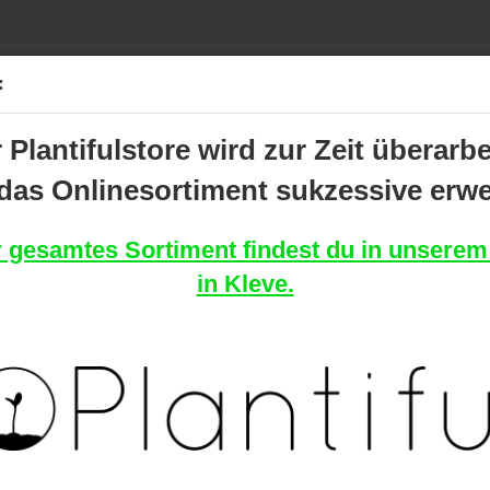
Lieferland
Suche...
:
 Plantifulstore wird zur Zeit überarbe
E
D SHOP
das Onlinesortiment sukzessive erwei
P
»
Startseite
Head Shop
 gesamtes Sortiment findest du in unserem
in Kleve.
Kon
Pas