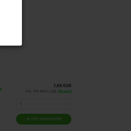
P
7,68 EUR
d)
inkl. 19% MwSt. zzgl.
Versand
IN DEN WARENKORB