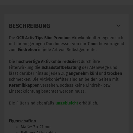
BESCHREIBUNG
Die
OCB Activ Tips Slim Premium
Aktivkohlefilter eignen sich
mit ihrem geringen Durchmesser von nur
7 mm
hervorragend
zum
Eindrehen
in jede Art von Selbstgedrehte.
Die
hochwertige Aktivkohle
reduziert
durch ihre
Filterwirkung die
Schadstoffbelastung
der Atemwege und
lässt darüber hinaus jeden Zug
angenehm kühl
und
trocken
schmecken. Die Aktivkohlefilter sind an beiden Seiten mit
Keramikkappen
versehen, sodass keine Eindreh- bzw.
Einsteckrichtung beachtet werden muss.
Die Filter sind ebenfalls
ungebleicht
erhältlich.
Eigenschaften
Maße: 7 x 27 mm
Füllung: Aktivkohle