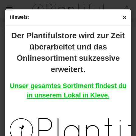
Hinweis:
OCB Activ Tips Slim Premium 10er
Der Plantifulstore wird zur Zeit
(Art.Nr.:
2-204-1
)
überarbeitet und das
Onlinesortiment sukzessive
erweitert.
Unser gesamtes Sortiment findest du
in unserem Lokal in Kleve.