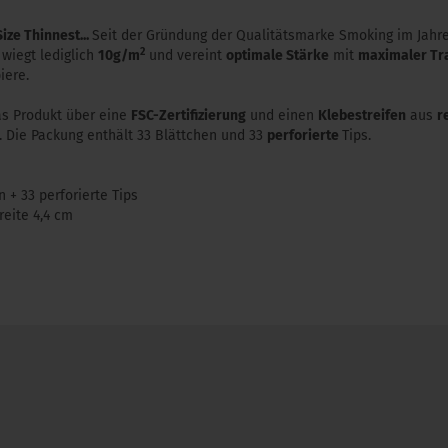
ize Thinnest...
Seit der Gründung der Qualitätsmarke Smoking im Jah
2
 wiegt lediglich
10g/m
und vereint
optimale Stärke
mit
maximaler Tr
iere.
as Produkt über eine
FSC-Zertifizierung
und einen
Klebestreifen
aus
r
. Die Packung enthält 33 Blättchen und 33
perforierte
Tips.
 + 33 perforierte Tips
eite 4,4 cm