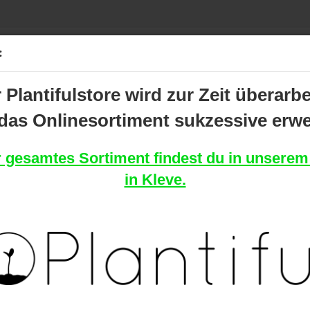
Lieferland
Suche...
:
 Plantifulstore wird zur Zeit überarbe
E
D SHOP
das Onlinesortiment sukzessive erwei
P
»
»
Long Papers
Smoking King Size Thinnest + Tips
 gesamtes Sortiment findest du in unserem
(Art.Nr.
in Kleve.
Smo
Thin
Kon
Pas