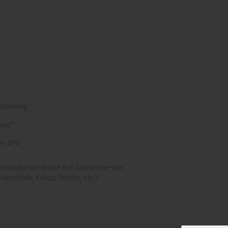
ssierung
uro*
er DPD
tandardversand und mit Ausnahme von
en (Erde, Kokos, Perlite, etc.)