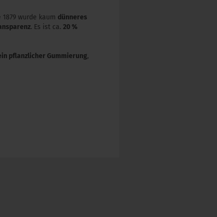
re 1879 wurde kaum
dünneres
ansparenz
. Es ist ca.
20 %
ein pflanzlicher Gummierung
,