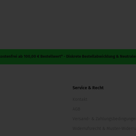
ostenfrei ab 100,00 € Bestellwert* - Diskrete Bestellabwicklung & Neutrale
Service & Recht
Kontakt
AGB
Versand- & Zahlungsbedingunge
Widerrufsrecht & Muster-Widerr